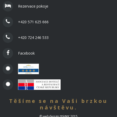
Rezervace pokoje
+420 571 625 666
+420 724 246 533
Facebook
Těšíme se na Vaši brzkou
návštěvu.
miger
© webdesign
2015