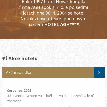
Roku 1997 hotel Novák koupila
firma AGH spol. s. r. o. a po sedmi
letech dne 30. 4. 2004 se hotel
Novák znovu otevřel pod novým
názvem
HOTEL AGH****
.
Akce hotelu
Akční nabídka
červenec 2025
3.července bychom Vás chtěli pozvat k posezení na letní
zahrádce.