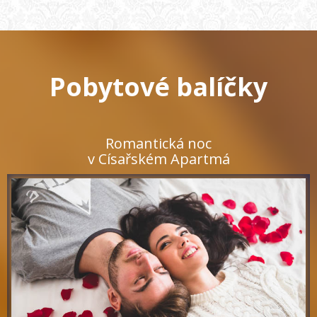
Pobytové balíčky
Romantická noc
v Císařském Apartmá